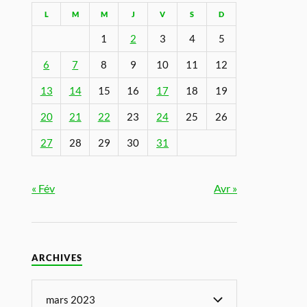
L
M
M
J
V
S
D
1
2
3
4
5
6
7
8
9
10
11
12
13
14
15
16
17
18
19
20
21
22
23
24
25
26
27
28
29
30
31
« Fév
Avr »
ARCHIVES