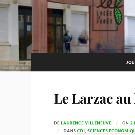
JOU
Le Larzac au 
DE
LAURENCE VILLENEUVE
ON
2
DANS
CDI
,
SCIENCES ÉCONOMIQU