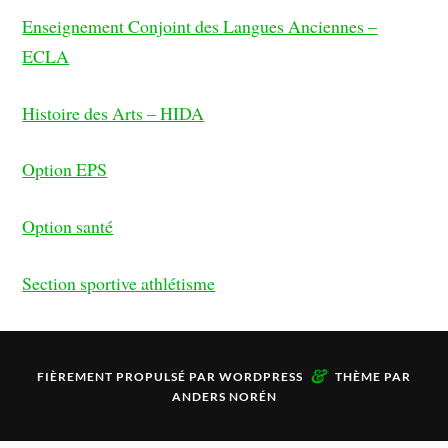
Enseignement Conjoint des Langues Anciennes –
ECLA
Histoire des Arts – HIDA
Option EPS
Option santé
Section sportive athlétisme
&
FIÈREMENT PROPULSÉ PAR
WORDPRESS
THÈME PAR
ANDERS NORÉN