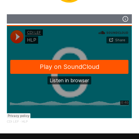
CDI LEF
·
HLP